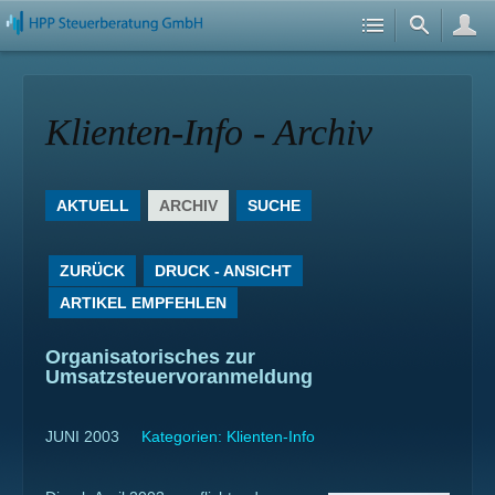
Klienten-Info - Archiv
AKTUELL
ARCHIV
SUCHE
ZURÜCK
DRUCK - ANSICHT
ARTIKEL EMPFEHLEN
Organisatorisches zur
Umsatzsteuervoranmeldung
JUNI 2003
Kategorien:
Klienten-Info