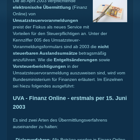
Die ab April 2003 verpflichtende
elektronische Übermittlung
(Finanz
Online) von
Umsatzsteuervoranmeldungen
preist der Fiskus als neues Service mit
Vorteilen für den Steuerpflichtigen an. Unter der
Kennziffer 005 des Umsatzsteuer-
Voranmeldungsformulars sind ab 2003 die
nicht
steuerbaren Auslandsumsätze
betragsmäßig
anzuführen. Wie die
Entgeltsänderungen
sowie
Vorsteuerberichtigungen
in der
Umsatzsteuervoranmeldung auszuweisen sind, wird vom
Bundesministerium für Finanzen erläutert. Im Einzelnen
sei hiezu folgendes ausgeführt:
UVA - Finanz Online - erstmals per 15. Juni
2003
Es sind zwei Arten des Übermittlungsverfahrens
auseinander zu halten:
-
Dialogverfahren
: Alle Beträge werden in Finanz Online