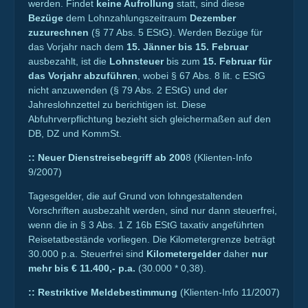
werden. Findet
keine Aufrollung
statt, sind diese
Bezüge
dem Lohnzahlungszeitraum
Dezember
zuzurechnen
(§ 77 Abs. 5 EStG). Werden Bezüge für
das Vorjahr nach dem
15. Jänner bis 15. Februar
ausbezahlt, ist die
Lohnsteuer
bis zum
15. Februar für
das Vorjahr abzuführen
, wobei § 67 Abs. 8 lit. c EStG
nicht anzuwenden (§ 79 Abs. 2 EStG) und der
Jahreslohnzettel zu berichtigen ist. Diese
Abfuhrverpflichtung bezieht sich gleichermaßen auf den
DB, DZ und KommSt.
::
Neuer Dienstreisebegriff ab 200
8 (Klienten-Info
9/2007)
Tagesgelder, die auf Grund von lohngestaltenden
Vorschriften ausbezahlt werden, sind nur dann steuerfrei,
wenn die in § 3 Abs. 1 Z 16b EStG taxativ angeführten
Reisetatbestände vorliegen. Die Kilometergrenze beträgt
30.000 p.a. Steuerfrei sind
Kilometergelder
daher
nur
mehr bis € 11.400,- p.a.
(30.000 * 0,38).
::
Restriktive Meldebestimmung
(Klienten-Info 11/2007)