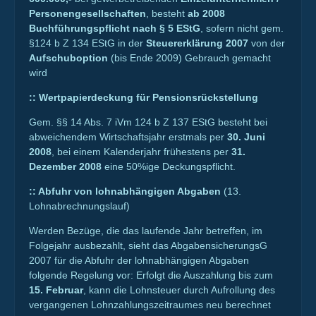
Personengesellschaften
, besteht
ab 2008
Buchführungspflicht nach § 5 EStG
, sofern nicht gem.
§124 b Z 134 EStG in der
Steuererklärung 2007
von der
Aufschuboption
(bis Ende 2009) Gebrauch gemacht
wird
::
Wertpapierdeckung für Pensionsrückstellung
Gem. §§ 14 Abs. 7 iVm 124 b Z 137 EStG besteht bei
abweichendem Wirtschaftsjahr erstmals per
30. Juni
2008
, bei einem Kalenderjahr frühestens per
31.
Dezember 2008
eine 50%ige Deckungspflicht.
::
Abfuhr von lohnabhängigen Abgaben
(13.
Lohnabrechnungslauf)
Werden Bezüge, die das laufende Jahr betreffen, im
Folgejahr ausbezahlt, sieht das AbgabensicherungsG
2007 für die Abfuhr der lohnabhängigen Abgaben
folgende Regelung vor: Erfolgt die Auszahlung bis zum
15. Februar
, kann die Lohnsteuer durch Aufrollung des
vergangenen Lohnzahlungszeitraumes neu berechnet