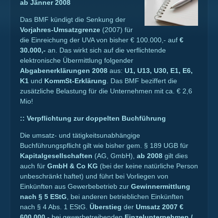
ab Jänner 2008
Das BMF kündigt die Senkung der
Vorjahres-Umsatzgrenze
(2007) für
die Einreichung der UVA von bisher € 100.000,- auf
€
30.000,-
an. Das wirkt sich auf die verflichtende
elektronische Übermittlung folgender
Abgabenerklärungen 2008
aus:
U1, U13, U30, E1, E6,
K1
und
KommSt-Erklärung
. Das BMF beziffert die
zusätzliche Belastung für die Unternehmen mit ca. € 2,6
Mio!
::
Verpflichtung zur doppelten Buchführung
Die umsatz- und tätigkeitsunabhängige
Buchführungspflicht gilt wie bisher gem. § 189 UGB für
Kapitalgesellschaften
(AG, GmbH),
ab 2008
gilt dies
auch für
GmbH & Co KG
(bei der keine natürliche Person
unbeschränkt haftet) und führt bei Vorliegen von
Einkünften aus Gewerbebetrieb zur
Gewinnermittlung
nach § 5 EStG
, bei anderen betrieblichen Einkünften
nach § 4 Abs. 1 EStG.
Überstieg
der
Umsatz 2007 €
600.000,-
bei gewerbetreibenden
Einzelunternehmen /