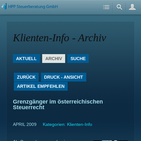
Klienten-Info - Archiv
AKTUELL
ARCHIV
SUCHE
ZURÜCK
DRUCK - ANSICHT
ARTIKEL EMPFEHLEN
Grenzgänger im österreichischen
Steuerrecht
APRIL 2009
Kategorien:
Klienten-Info