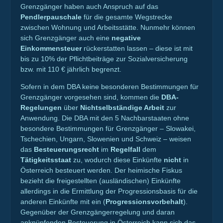
Grenzgänger haben auch Anspruch auf das
Pendlerpauschale
für die gesamte Wegstrecke
zwischen Wohnung und Arbeitsstätte. Nunmehr können
sich Grenzgänger auch eine
negative
Einkommensteuer
rückerstatten lassen – diese ist mit
bis zu 10% der Pflichtbeiträge zur Sozialversicherung
bzw. mit 110 € jährlich begrenzt.
Sofern in dem DBA keine besonderen Bestimmungen für
Grenzgänger vorgesehen sind, kommen die
DBA-
Regelungen
über
Nichtselbständige Arbeit
zur
Anwendung. Die DBA mit den 5 Nachbarstaaten ohne
besondere Bestimmungen für Grenzgänger – Slowakei,
Tschechien, Ungarn, Slowenien und Schweiz – weisen
das
Besteuerungsrecht
im
Regelfall
dem
Tätigkeitsstaat
zu, wodurch diese Einkünfte
nicht
in
Österreich besteuert werden. Der heimische Fiskus
bezieht die freigestellten (ausländischen) Einkünfte
allerdings in die Ermittlung der Progressionsbasis für die
anderen Einkünfte mit ein (
Progressionsvorbehalt
).
Gegenüber der Grenzgängerregelung und daran
anknüpfenden Besteuerung in Österreich kann sich das