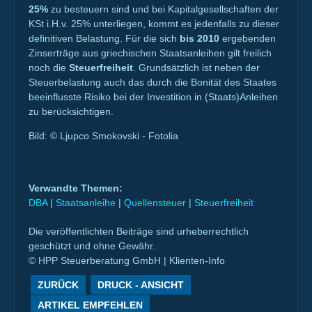
25%
zu besteuern sind und bei Kapitalgesellschaften der
KSt i.H.v. 25% unterliegen, kommt es jedenfalls zu dieser
definitiven Belastung. Für die sich
bis 2010
ergebenden
Zinserträge aus griechischen Staatsanleihen gilt freilich
noch die
Steuerfreiheit
. Grundsätzlich ist neben der
Steuerbelastung auch das durch die Bonität des Staates
beeinflusste Risiko bei der Investition in (Staats)Anleihen
zu berücksichtigen.
Bild: © Ljupco Smokovski - Fotolia
Verwandte Themen:
DBA
|
Staatsanleihe
|
Quellensteuer
|
Steuerfreiheit
Die veröffentlichten Beiträge sind urheberrechtlich
geschützt und ohne Gewähr.
© HPP Steuerberatung GmbH | Klienten-Info
ZURÜCK
DRUCK - ANSICHT
ARTIKEL EMPFEHLEN