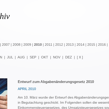
hiv
|
2007
|
2008
|
2009
|
2010
|
2011
|
2012
|
2013
|
2014
|
2015
|
2016
|
N
|
JUL
|
AUG
|
SEP
|
OKT
|
NOV
|
DEZ
|
[ X ]
Entwurf zum Abgabenänderungsgesetz 2010
APRIL 2010
Am 10. März wurde der Entwurf des Abgabenänderungsges
in Begutachtung geschickt. Im Folgenden sollen die wesen
Einkommensteuergesetzes, des Umsatzsteuergesetzes s