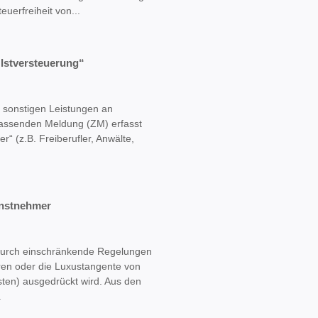
uerfreiheit von...
„Istversteuerung“
 sonstigen Leistungen an
assenden Meldung (ZM) erfasst
r“ (z.B. Freiberufler, Anwälte,
enstnehmer
 durch einschränkende Regelungen
hren oder die Luxustangente von
ten) ausgedrückt wird. Aus den
.