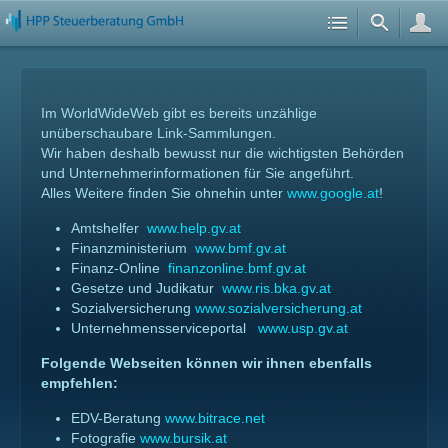
Im WorldWideWeb gibt es bereits unzählige
unüberschaubare Link-Sammlungen.
Wir haben deshalb bewusst nur die wichtigsten Behörden
und Unternehmerinformationen für Sie angeführt.
Alles Weitere finden Sie ohnehin unter
www.google.at
!
Amtshelfer
www.help.gv.at
Finanzministerium
www.bmf.gv.at
Finanz-Online
finanzonline.bmf.gv.at
Gesetze und Judikatur
www.ris.bka.gv.at
Sozialversicherung
www.sozialversicherung.at
Unternehmensserviceportal
www.usp.gv.at
Folgende Webseiten können wir ihnen ebenfalls
empfehlen:
EDV-Beratung
www.bitrace.net
Fotografie
www.bursik.at