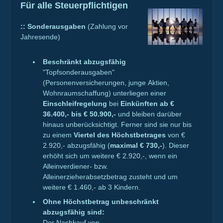
Für alle Steuerpflichtigen
::
Sonderausgaben
(Zahlung vor
Jahresende)
Beschränkt abzugsfähig
"Topfsonderausgaben"
(Personenversicherungen, junge Aktien,
Wohnraumschaffung) unterliegen einer
Einschleifregelung
bei
Einkünften ab €
36.400,- bis € 50.900,-
und bleiben darüber
hinaus unberücksichtigt. Ferner sind sie nur bis
zu einem
Viertel des Höchstbetrages
von €
2.920,- abzugsfähig (
maximal € 730,-
). Dieser
erhöht sich um weitere € 2.920,-, wenn ein
Alleinverdiener- bzw.
Alleinerzieherabsetzbetrag zusteht und um
weitere € 1.460,- ab 3 Kindern.
Ohne Höchstbetrag unbeschränkt
abzugsfähig sind:
Der Nachkauf von