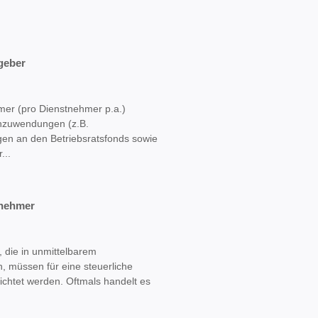
geber
mer (pro Dienstnehmer p.a.)
chzuwendungen (z.B.
gen an den Betriebsratsfonds sowie
...
tnehmer
die in unmittelbarem
, müssen für eine steuerliche
ichtet werden. Oftmals handelt es