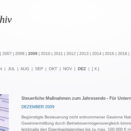
hiv
|
2007
|
2008
|
2009
|
2010
|
2011
|
2012
|
2013
|
2014
|
2015
|
2016
|
N
|
JUL
|
AUG
|
SEP
|
OKT
|
NOV
|
DEZ
|
[ X ]
Steuerliche Maßnahmen zum Jahresende - Für Unter
DEZEMBER 2009
Begünstigte Besteuerung nicht entnommener Gewinne Natü
Gewinnermittlung durch Betriebsvermögensvergleich könn
letztmalig den Eigenkapitalanstieg bis zu max. 100.000 € 