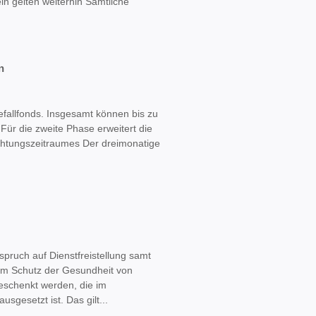
n gelten weiterhin Sämtliche
n
tefallfonds. Insgesamt können bis zu
ür die zweite Phase erweitert die
achtungszeitraumes Der dreimonatige
spruch auf Dienstfreistellung samt
im Schutz der Gesundheit von
geschenkt werden, die im
gesetzt ist. Das gilt...