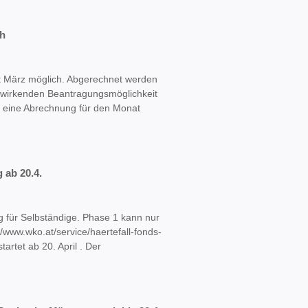
ch
at März möglich. Abgerechnet werden
ckwirkenden Beantragungsmöglichkeit
st eine Abrechnung für den Monat
 ab 20.4.
ng für Selbständige. Phase 1 kann nur
//www.wko.at/service/haertefall-fonds-
artet ab 20. April . Der