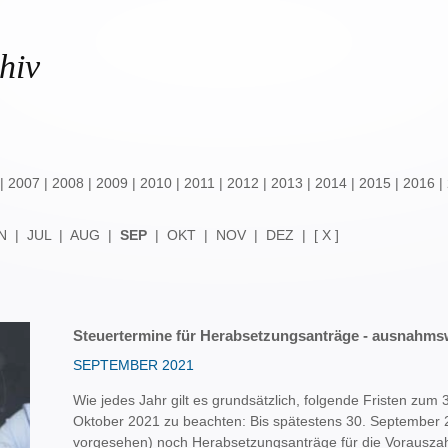
hiv
|
2007
|
2008
|
2009
|
2010
|
2011
|
2012
|
2013
|
2014
|
2015
|
2016
|
N
|
JUL
|
AUG
|
SEP
|
OKT
|
NOV
|
DEZ
|
[ X ]
Steuertermine für Herabsetzungsanträge - ausnahms
SEPTEMBER 2021
Wie jedes Jahr gilt es grundsätzlich, folgende Fristen zum
Oktober 2021 zu beachten: Bis spätestens 30. September
vorgesehen) noch Herabsetzungsanträge für die Vorausz