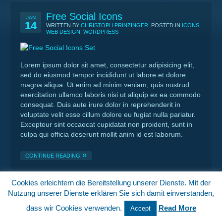
Free Social Icons
JAN
14
WRITTEN BY
CHRISTOPH PRINZINGER
. POSTED IN
ICONS
,
WEB DESIGN
,
WORDPRESS
Lorem ipsum dolor sit amet, consectetur adipisicing elit,
sed do eiusmod tempor incididunt ut labore et dolore
magna aliqua. Ut enim ad minim veniam, quis nostrud
exercitation ullamco laboris nisi ut aliquip ex ea commodo
consequat. Duis aute irure dolor in reprehenderit in
voluptate velit esse cillum dolore eu fugiat nulla pariatur.
Excepteur sint occaecat cupidatat non proident, sunt in
culpa qui officia deserunt mollit anim id est laborum.
CONTINUE READING
Cookies erleichtern die Bereitstellung unserer Dienste. Mit der
Switch to Desktop Version
Nutzung unserer Dienste erklären Sie sich damit einverstanden,
dass wir Cookies verwenden.
Read More
Accept