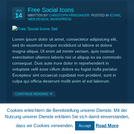
Free Social Icons
JAN
14
WRITTEN BY
CHRISTOPH PRINZINGER
. POSTED IN
ICONS
,
WEB DESIGN
,
WORDPRESS
Lorem ipsum dolor sit amet, consectetur adipisicing elit,
sed do eiusmod tempor incididunt ut labore et dolore
magna aliqua. Ut enim ad minim veniam, quis nostrud
exercitation ullamco laboris nisi ut aliquip ex ea commodo
consequat. Duis aute irure dolor in reprehenderit in
voluptate velit esse cillum dolore eu fugiat nulla pariatur.
Excepteur sint occaecat cupidatat non proident, sunt in
culpa qui officia deserunt mollit anim id est laborum.
CONTINUE READING
Cookies erleichtern die Bereitstellung unserer Dienste. Mit der
Switch to Desktop Version
Nutzung unserer Dienste erklären Sie sich damit einverstanden,
dass wir Cookies verwenden.
Read More
Accept